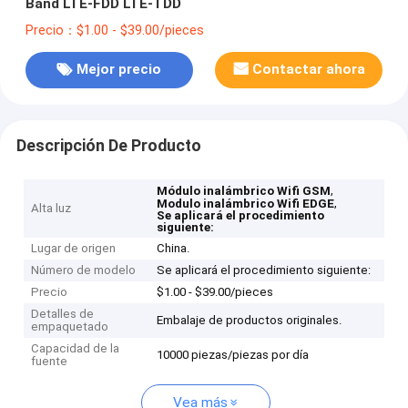
Band LTE-FDD LTE-TDD
Precio：$1.00 - $39.00/pieces
Mejor precio
Contactar ahora
Descripción De Producto
,
Módulo inalámbrico Wifi GSM
,
Modulo inalámbrico Wifi EDGE
Alta luz
Se aplicará el procedimiento
siguiente:
Lugar de origen
China.
Número de modelo
Se aplicará el procedimiento siguiente:
Precio
$1.00 - $39.00/pieces
Detalles de
Embalaje de productos originales.
empaquetado
Capacidad de la
10000 piezas/piezas por día
fuente
Vea más