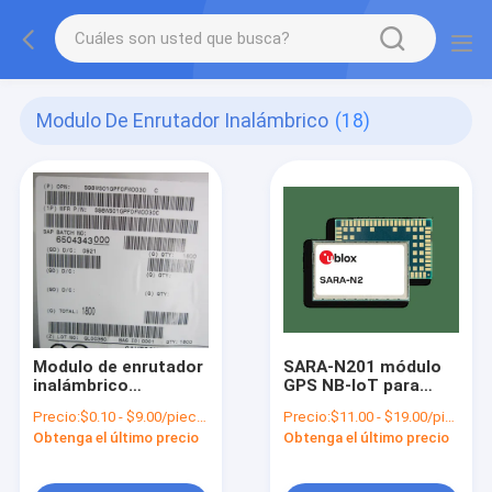
Modulo De Enrutador Inalámbrico
(18)
Modulo de enrutador
SARA-N201 módulo
inalámbrico
GPS NB-IoT para
98WS01GPF0FW003
APAC Cat NB1 Banda
Precio:
$0.10 - $9.00/pieces
Precio:
$11.00 - $19.00/pieces
100% estado original
5 en stock
Obtenga el último precio
Obtenga el último precio