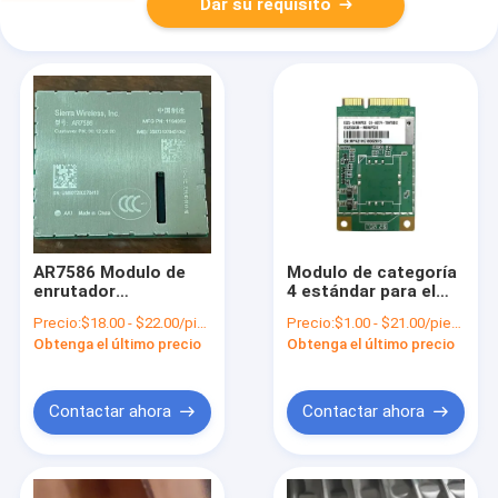
Dar su requisito
AR7586 Modulo de
Modulo de categoría
enrutador
4 estándar para el
inalámbrico 4G LTE
sector LTE EG25-G
Precio:
$18.00 - $22.00/pieces
Precio:
$1.00 - $21.00/pieces
Cat-4 Conectividad
Mini PCIe
Obtenga el último precio
Obtenga el último precio
para OEM de
automóviles
Contactar ahora
Contactar ahora