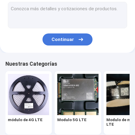
Modulo de módem LTE
router de módem inalámbrico
módulo inalámbrico del wifi
Continuar
Modulo de enrutador inalámbrico
Módulo GPS inalámbrico
Nuestras Categorías
Módulo de IOT Wifi
módulo de 4G LTE
Modulo 5G LTE
Modulo de mó
LTE