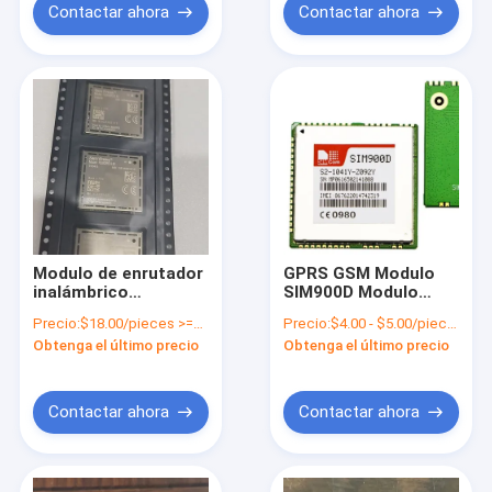
Contactar ahora
Contactar ahora
Modulo de enrutador
GPRS GSM Modulo
inalámbrico
SIM900D Modulo
HL6528RD-2.8V
inalámbrico
Precio:
$18.00/pieces >=1 pieces
Precio:
$4.00 - $5.00/pieces
Compacto, flexible y
compacto de tipo
Obtenga el último precio
Obtenga el último precio
a prueba de futuro
SMT
Contactar ahora
Contactar ahora