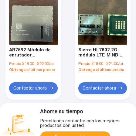
AR7592 Módulo de
Sierra HL7802 2G
enrutador
módulo LTE-M NB-
inalámbrico LTE Cat-
IoT GNSS módulo
Precio:
$18.00 - $22.00/pieces
Precio:
$18.00 - $21.00/pieces
6 Módulo de IoT de
LPWA de múltiples
Obtenga el último precio
Obtenga el último precio
grado automotriz
modos
Contactar ahora
Contactar ahora
Ahorre su tiempo
Permítanos contactar con los mejores
productos con usted.