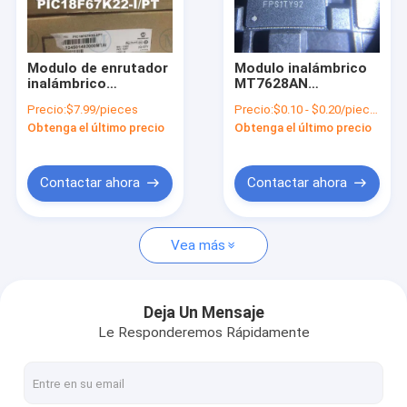
Sobre nosotros
recorrido por la fábrica
Modulo de enrutador
Modulo inalámbrico
inalámbrico
MT7628AN
Control de calidad
PIC18F67K22-I/PT de
MT7628DAN Tipo de
Precio:
$7.99/pieces
Precio:
$0.10 - $0.20/pieces
pequeño tamaño de
IC 100% originales
Obtenga el último precio
Obtenga el último precio
grado industrial
Nuevo
Contacta con nosotros
Noticias
Contactar ahora
Contactar ahora
Casos de trabajo
Vea más
Solicitar una cita
Deja Un Mensaje
Le Responderemos Rápidamente
módulo de 4G LTE
Modulo 5G LTE