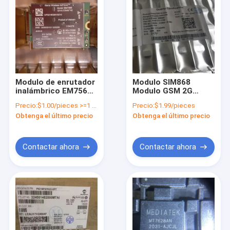
Modulo de enrutador
Modulo SIM868
inalámbrico EM7565
Modulo GSM 2G
Modulo industrial
Modulo
Precio:
$1.00/pieces >=1 pieces
Precio:
$1.99/pieces
integrado Cat-12
GSM/GPRS+GNSS de
Obtenga el último precio
Obtenga el último precio
pequeño tamaño
Contactar ahora
Contactar ahora
En casa
Productos
Los vídeos