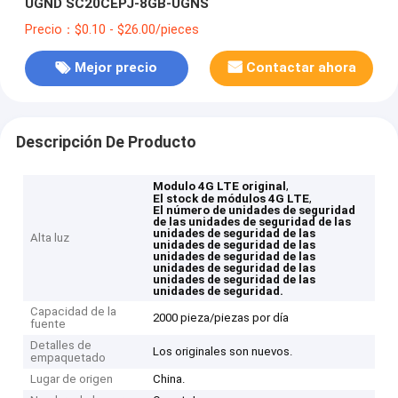
UGND SC20CEPJ-8GB-UGNS
Precio：$0.10 - $26.00/pieces
Mejor precio
Contactar ahora
Descripción De Producto
,
Modulo 4G LTE original
,
El stock de módulos 4G LTE
El número de unidades de seguridad
de las unidades de seguridad de las
unidades de seguridad de las
Alta luz
unidades de seguridad de las
unidades de seguridad de las
unidades de seguridad de las
unidades de seguridad de las
unidades de seguridad.
Capacidad de la
2000 pieza/piezas por día
fuente
Detalles de
Los originales son nuevos.
empaquetado
Lugar de origen
China.