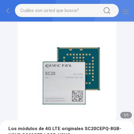
1
/
1
Los módulos de 4G LTE originales SC20CEPQ-8GB-